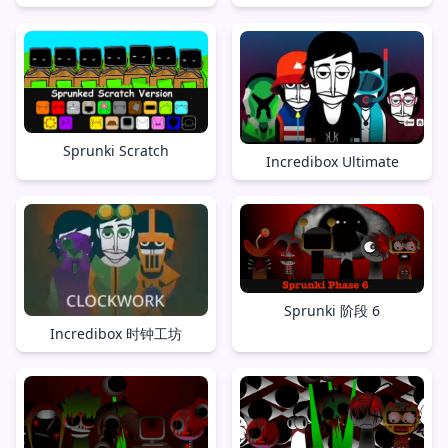
Sprunki Scratch
Incredibox Ultimate
Sprunki 阶段 6
Incredibox 时钟工坊