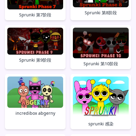
Sprunki 第8阶段
Sprunki 第7阶段
Sprunki 第9阶段
Sprunki 第10阶段
incredibox abgerny
sprunki 感染