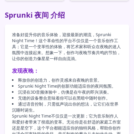
Sprunki 夜间 介绍
准备好提升你的音乐体验，迎接最新的潮流，Sprunki
Night Time！这个革命性的平台不仅仅是一个音乐创作工
具；它是一个变革性的体验，将艺术家和听众在夜晚的迷人
氛围中连接起来。想象一下，创作与夜晚节奏共鸣的节拍，
让你的创造力像星星一样自由流淌。
发现夜晚：
释放你的创造力，创作灵感来自夜晚的音景。
Sprunki Night Time的创新功能适应你的夜间氛围。
沉浸在3D音频体验中，仿佛是在午夜的即兴演奏。
无缝的设备整合意味着你可以在黑暗中随时创作。
通过语音控制，只需低声说出你的想法，让它们在世界
沉睡时诞生。
Sprunki Night Time不仅仅是一次更新；它为音乐制作人
和爱好者带来了彻底的变革。无论你是在舒适的家庭工作室
还是星空下，这个平台都能适应你的独特风格，帮助你创作
出适合深夜聆听的曲目。音乐制作的魔力从未如此生动，而