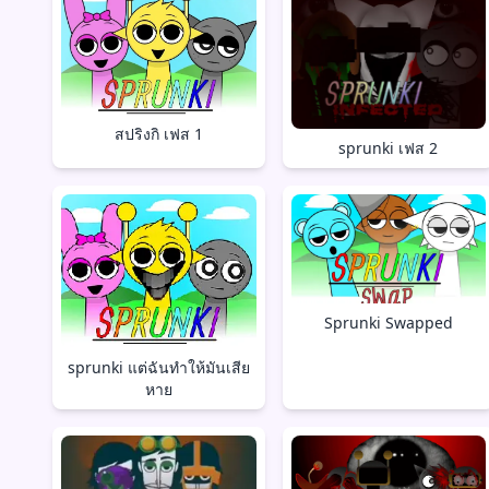
สปริงกิ เฟส 1
sprunki เฟส 2
Sprunki Swapped
sprunki แต่ฉันทำให้มันเสีย
หาย