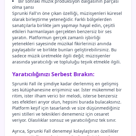
Bir sonraki müzik prodüksiyon dalgasının parçası
olma şansı
Sprunki Fall'ın öne çıkan özelliği, müzisyenleri küresel
olarak birleştirme yeteneğidir. Farklı bölgelerden
sanatçılarla birlikte jam yapmayı hayal edin, çeşitli
etkileri harmanlayan gerçekten benzersiz bir ses
yaratın. Platformun gerçek zamanlı işbirliği
yetenekleri sayesinde müzikal fikirlerinizi anında
paylaşabilir ve birlikte bunları geliştirebilirsiniz. Bu
sadece müzik üretmekle ilgili değil; müzisyenler
arasında yaratıcılığı ve topluluğu teşvik etmekle ilgili.
Yaratıcılığınızı Serbest Bırakın:
Sprunki Fall ile şimdiye kadar derlenmiş en gelişmiş
ses kütüphanesine erişiminiz var. İster mükemmel bir
ritim, ister ilham verici bir melodi, isterse benzersiz
ses efektleri arıyor olun, hepsini burada bulacaksınız.
Platform keşif için tasarlandı ve size düşünmediğiniz
yeni stilleri ve teknikleri denemeniz için cesaret
veriyor. Olasılıklar sonsuz ve yaratıcılığınız tek sınır.
Ayrıca, Sprunki Fall denemeyi kolaylaştıran özellikler