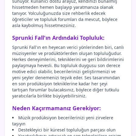
sunuyor. Kullanıcı dostu arayüz, kendinizi bunalmış
hissetmeden hemen başlayıp yaratmanıza olanak
tanıyor. Yolculuğunuzda size rehberlik edecek
öğreticiler ve topluluk forumları da mevcut, böylece
asla kaybolmuş hissetmezsiniz.
Sprunki Fall'ın Ardındaki Topluluk:
Sprunki Fall'ın en heyecan verici yönlerinden biri, canlı
müzisyenler ve prodüktörlerden oluşan topluluğudur.
Herkes deneyimlerini, tekniklerini ve geri bildirimlerini
paylaşmaya hevesli. Bu topluluk duygusu son derece
motive edici olabilir, becerilerinizi geliştirmenizi ve
yeni şeyler denemenizi teşvik eder. Ses tasarımından
en son prodüksiyon tekniklerine kadar her şeyi
tartışan forumlar bulacaksınız, böylece diğer tutkulu
yaratıcılarla birlikte büyüyebilirsiniz.
Neden Kaçırmamanız Gerekiyor:
Müzik prodüksiyon becerilerinizi yeni zirvelere
taşıyın
Destekleyici bir küresel topluluğun parçası olun
Yaratıcılığınızı artıracak en son teknolojilere erişim