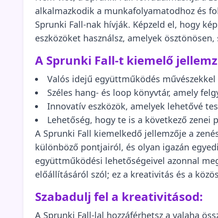
alkalmazkodik a munkafolyamatodhoz és foko
Sprunki Fall-nak hívják. Képzeld el, hogy k
eszközöket használsz, amelyek ösztönösen,
A Sprunki Fall-t kiemelő jellem
Valós idejű együttműködés művészekkel a
Széles hang- és loop könyvtár, amely felgy
Innovatív eszközök, amelyek lehetővé tes
Lehetőség, hogy te is a következő zenei 
A Sprunki Fall kiemelkedő jellemzője a zené
különböző pontjairól, és olyan igazán egyed
együttműködési lehetőségeivel azonnal mego
előállításáról szól; ez a kreativitás és a köz
Szabadulj fel a kreativitásod:
A Sprunki Fall-lal hozzáférhetsz a valaha ös