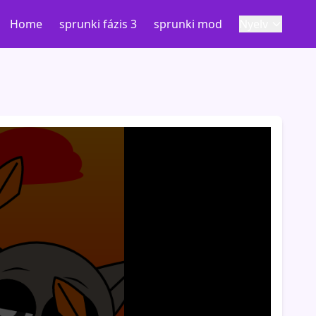
Home
sprunki fázis 3
sprunki mod
Nyelv