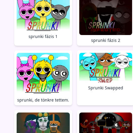
sprunki fázis 1
sprunki fázis 2
Sprunki Swapped
sprunki, de tönkre tettem.