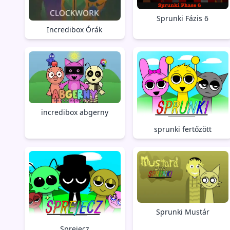
Sprunki Fázis 6
Incredibox Órák
incredibox abgerny
sprunki fertőzött
Sprunki Mustár
Sprejecz