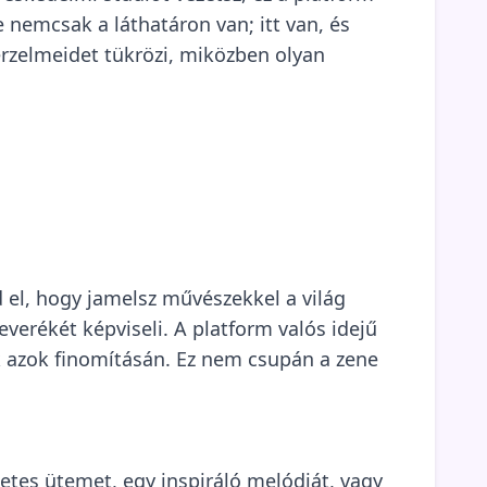
nemcsak a láthatáron van; itt van, és
érzelmeidet tükrözi, miközben olyan
 el, hogy jamelsz művészekkel a világ
verékét képviseli. A platform valós idejű
 azok finomításán. Ez nem csupán a zene
letes ütemet, egy inspiráló melódiát, vagy