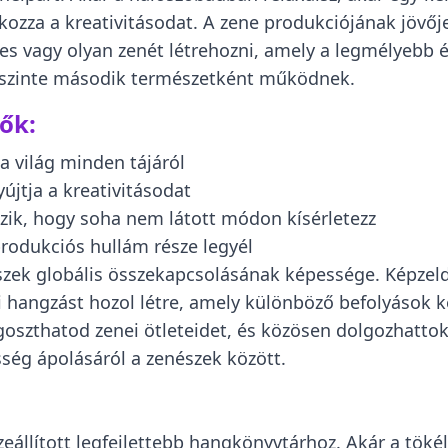
zza a kreativitásodat. A zene produkciójának jövője 
épes vagy olyan zenét létrehozni, amely a legmélyebb 
 szinte második természetként működnek.
zők:
 világ minden tájáról
újtja a kreativitásodat
zik, hogy soha nem látott módon kísérletezz
produkciós hullám része legyél
szek globális összekapcsolásának képessége. Képzeld
i hangzást hozol létre, amely különböző befolyások ke
szthatod zenei ötleteidet, és közösen dolgozhattok
össég ápolásáról a zenészek között.
szeállított legfejlettebb hangkönyvtárhoz. Akár a töké