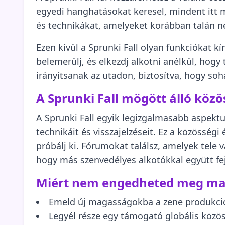
egyedi hanghatásokat keresel, mindent itt me
és technikákat, amelyeket korábban talán nem
Ezen kívül a Sprunki Fall olyan funkciókat k
belemerülj, és elkezdj alkotni anélkül, hog
irányítsanak az utadon, biztosítva, hogy so
A Sprunki Fall mögött álló közö
A Sprunki Fall egyik legizgalmasabb aspekt
technikáit és visszajelzéseit. Ez a közösség
próbálj ki. Fórumokat találsz, amelyek tele
hogy más szenvedélyes alkotókkal együtt fej
Miért nem engedheted meg ma
Emeld új magasságokba a zene produkci
Legyél része egy támogató globális közö