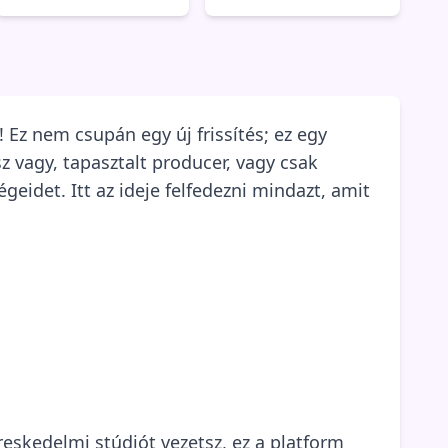
m! Ez nem csupán egy új frissítés; ez egy
z vagy, tapasztalt producer, vagy csak
égeidet. Itt az ideje felfedezni mindazt, amit
reskedelmi stúdiót vezetsz, ez a platform