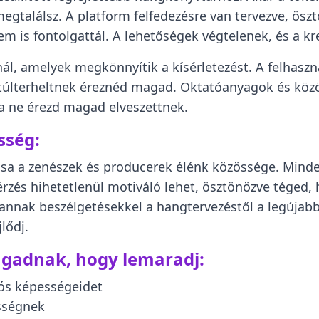
gtalálsz. A platform felfedezésre van tervezve, öszt
 is fontolgattál. A lehetőségek végtelenek, és a kre
ínál, amelyek megkönnyítik a kísérletezést. A felhaszn
y túlterheltnek éreznéd magad. Oktatóanyagok és köz
ha ne érezd magad elveszettnek.
sség:
usa a zenészek és producerek élénk közössége. Minde
i érzés hihetetlenül motiváló lehet, ösztönözve téged,
 vannak beszélgetésekkel a hangtervezéstől a legújab
lődj.
gadnak, hogy lemaradj:
ós képességeidet
sségnek