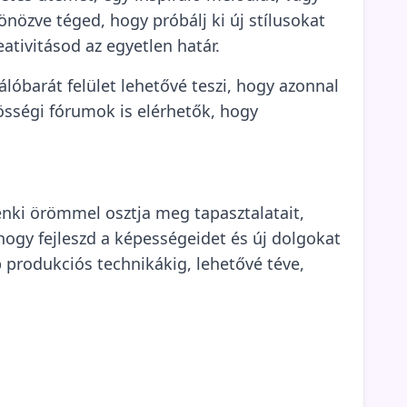
önözve téged, hogy próbálj ki új stílusokat
ativitásod az egyetlen határ.
álóbarát felület lehetővé teszi, hogy azonnal
össégi fórumok is elérhetők, hogy
nki örömmel osztja meg tapasztalatait,
 hogy fejleszd a képességeidet és új dolgokat
b produkciós technikákig, lehetővé téve,