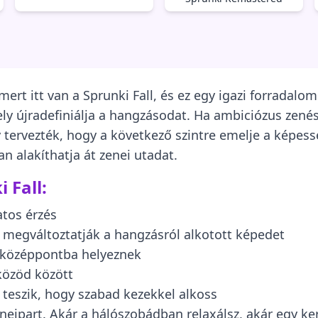
mert itt van a Sprunki Fall, és ez egy igazi forradalo
ly újradefiniálja a hangzásodat. Ha ambiciózus zenés
úgy tervezték, hogy a következő szintre emelje a képess
n alakíthatja át zenei utadat.
 Fall:
atos érzés
 megváltoztatják a hangzásról alkotott képedet
 középpontba helyeznek
közöd között
teszik, hogy szabad kezekkel alkoss
eneipart. Akár a hálószobádban relaxálsz, akár egy ke