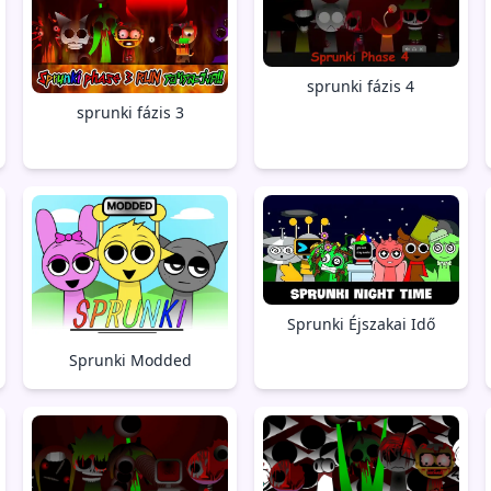
sprunki fázis 4
sprunki fázis 3
Sprunki Éjszakai Idő
Sprunki Modded