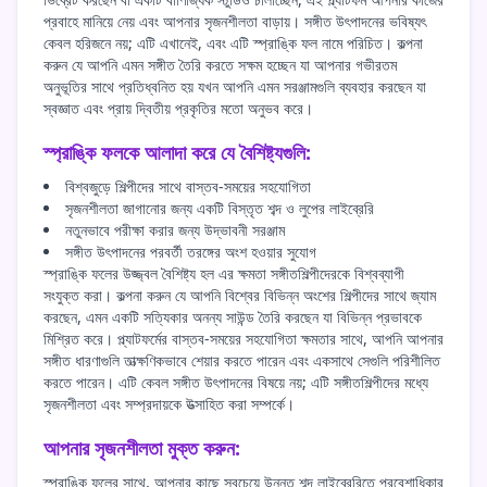
প্রবাহে মানিয়ে নেয় এবং আপনার সৃজনশীলতা বাড়ায়। সঙ্গীত উৎপাদনের ভবিষ্যৎ
কেবল হরিজনে নয়; এটি এখানেই, এবং এটি স্প্রাঙ্কি ফল নামে পরিচিত। কল্পনা
করুন যে আপনি এমন সঙ্গীত তৈরি করতে সক্ষম হচ্ছেন যা আপনার গভীরতম
অনুভূতির সাথে প্রতিধ্বনিত হয় যখন আপনি এমন সরঞ্জামগুলি ব্যবহার করছেন যা
স্বজ্ঞাত এবং প্রায় দ্বিতীয় প্রকৃতির মতো অনুভব করে।
স্প্রাঙ্কি ফলকে আলাদা করে যে বৈশিষ্ট্যগুলি:
বিশ্বজুড়ে শিল্পীদের সাথে বাস্তব-সময়ের সহযোগিতা
সৃজনশীলতা জাগানোর জন্য একটি বিস্তৃত শব্দ ও লুপের লাইব্রেরি
নতুনভাবে পরীক্ষা করার জন্য উদ্ভাবনী সরঞ্জাম
সঙ্গীত উৎপাদনের পরবর্তী তরঙ্গের অংশ হওয়ার সুযোগ
স্প্রাঙ্কি ফলের উজ্জ্বল বৈশিষ্ট্য হল এর ক্ষমতা সঙ্গীতশিল্পীদেরকে বিশ্বব্যাপী
সংযুক্ত করা। কল্পনা করুন যে আপনি বিশ্বের বিভিন্ন অংশের শিল্পীদের সাথে জ্যাম
করছেন, এমন একটি সত্যিকার অনন্য সাউন্ড তৈরি করছেন যা বিভিন্ন প্রভাবকে
মিশ্রিত করে। প্ল্যাটফর্মের বাস্তব-সময়ের সহযোগিতা ক্ষমতার সাথে, আপনি আপনার
সঙ্গীত ধারণাগুলি তাত্ক্ষণিকভাবে শেয়ার করতে পারেন এবং একসাথে সেগুলি পরিশীলিত
করতে পারেন। এটি কেবল সঙ্গীত উৎপাদনের বিষয়ে নয়; এটি সঙ্গীতশিল্পীদের মধ্যে
সৃজনশীলতা এবং সম্প্রদায়কে উত্সাহিত করা সম্পর্কে।
আপনার সৃজনশীলতা মুক্ত করুন:
স্প্রাঙ্কি ফলের সাথে, আপনার কাছে সবচেয়ে উন্নত শব্দ লাইব্রেরিতে প্রবেশাধিকার