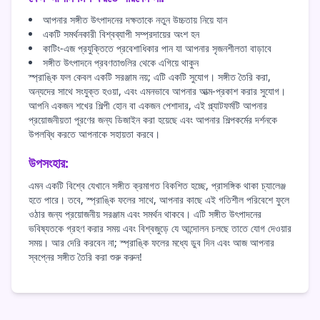
আপনার সঙ্গীত উৎপাদনের দক্ষতাকে নতুন উচ্চতায় নিয়ে যান
একটি সমর্থনকারী বিশ্বব্যাপী সম্প্রদায়ের অংশ হন
কাটিং-এজ প্রযুক্তিতে প্রবেশাধিকার পান যা আপনার সৃজনশীলতা বাড়াবে
সঙ্গীত উৎপাদনে প্রবণতাগুলির থেকে এগিয়ে থাকুন
স্প্রাঙ্কি ফল কেবল একটি সরঞ্জাম নয়; এটি একটি সুযোগ। সঙ্গীত তৈরি করা,
অন্যদের সাথে সংযুক্ত হওয়া, এবং এমনভাবে আপনার আত্ম-প্রকাশ করার সুযোগ।
আপনি একজন শখের শিল্পী হোন বা একজন পেশাদার, এই প্ল্যাটফর্মটি আপনার
প্রয়োজনীয়তা পূরণের জন্য ডিজাইন করা হয়েছে এবং আপনার শিল্পকর্মের দর্শনকে
উপলব্ধি করতে আপনাকে সহায়তা করবে।
উপসংহার:
এমন একটি বিশ্বে যেখানে সঙ্গীত ক্রমাগত বিকশিত হচ্ছে, প্রাসঙ্গিক থাকা চ্যালেঞ্জ
হতে পারে। তবে, স্প্রাঙ্কি ফলের সাথে, আপনার কাছে এই গতিশীল পরিবেশে ফুলে
ওঠার জন্য প্রয়োজনীয় সরঞ্জাম এবং সমর্থন থাকবে। এটি সঙ্গীত উৎপাদনের
ভবিষ্যতকে গ্রহণ করার সময় এবং বিশ্বজুড়ে যে আন্দোলন চলছে তাতে যোগ দেওয়ার
সময়। আর দেরি করবেন না; স্প্রাঙ্কি ফলের মধ্যে ডুব দিন এবং আজ আপনার
স্বপ্নের সঙ্গীত তৈরি করা শুরু করুন!