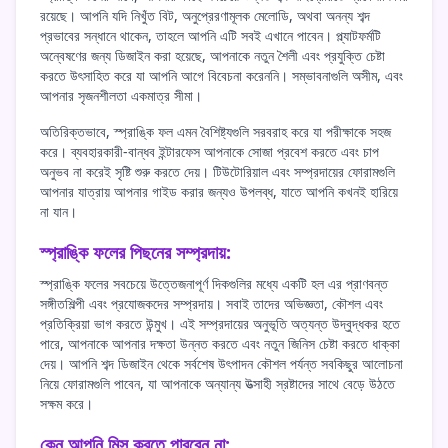
রয়েছে। আপনি যদি নিখুঁত বিট, অনুপ্রেরণামূলক মেলোডি, অথবা অনন্য শব্দ
প্রভাবের সন্ধানে থাকেন, তাহলে আপনি এটি সবই এখানে পাবেন। প্ল্যাটফর্মটি
অন্বেষণের জন্য ডিজাইন করা হয়েছে, আপনাকে নতুন শৈলী এবং প্রযুক্তি চেষ্টা
করতে উৎসাহিত করে যা আপনি আগে বিবেচনা করেননি। সম্ভাবনাগুলি অসীম, এবং
আপনার সৃজনশীলতা একমাত্র সীমা।
অতিরিক্তভাবে, স্প্রাঙ্কি ফল এমন বৈশিষ্ট্যগুলি সরবরাহ করে যা পরীক্ষাকে সহজ
করে। ব্যবহারকারী-বান্ধব ইন্টারফেস আপনাকে সোজা প্রবেশ করতে এবং চাপ
অনুভব না করেই সৃষ্টি শুরু করতে দেয়। টিউটোরিয়াল এবং সম্প্রদায়ের ফোরামগুলি
আপনার যাত্রায় আপনার গাইড করার জন্যও উপলব্ধ, যাতে আপনি কখনই হারিয়ে
না যান।
স্প্রাঙ্কি ফলের পিছনের সম্প্রদায়:
স্প্রাঙ্কি ফলের সবচেয়ে উত্তেজনাপূর্ণ দিকগুলির মধ্যে একটি হল এর প্রাণবন্ত
সঙ্গীতশিল্পী এবং প্রযোজকদের সম্প্রদায়। সবাই তাদের অভিজ্ঞতা, কৌশল এবং
প্রতিক্রিয়া ভাগ করতে উন্মুখ। এই সম্প্রদায়ের অনুভূতি অত্যন্ত উদ্বুদ্ধকর হতে
পারে, আপনাকে আপনার দক্ষতা উন্নত করতে এবং নতুন জিনিস চেষ্টা করতে ধাক্কা
দেয়। আপনি শব্দ ডিজাইন থেকে সর্বশেষ উৎপাদন কৌশল পর্যন্ত সবকিছুর আলোচনা
নিয়ে ফোরামগুলি পাবেন, যা আপনাকে অন্যান্য উত্সাহী স্রষ্টাদের সাথে বেড়ে উঠতে
সক্ষম করে।
কেন আপনি মিস করতে পারবেন না: