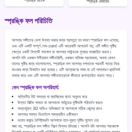
স্প্রাঙ্কি রিটেক
স্প্রঙ্কি রেজয়েড
স্প্রঙ্কি ফল পরিচিতি
আপনার সঙ্গীতের খেলা উন্নত করার জন্য প্রস্তুত হন কারণ স্প্রাঙ্কি ফল এসেছে,
এবং এটি একটি সম্পূর্ণ গেম-চেঞ্জার! এটি আরেকটি আপডেট নয়; এটি সঙ্গীত সৃষ্টির
ক্ষেত্রে একটি বিপ্লবী পদক্ষেপ যা আপনার সাউন্ডকে পুনরায় সংজ্ঞায়িত করবে।
আপনি যদি একজন উদীয়মান সঙ্গীতশিল্পী, একজন অভিজ্ঞ প্রযোজক, অথবা কেবল
তাদের সৃষ্টির জন্য ভালোবাসেন, স্প্রাঙ্কি ফল আপনার দক্ষতাকে পরবর্তী স্তরে নিয়ে
যাওয়ার জন্য ডিজাইন করা হয়েছে। এটি অন্বেষণের সময় যা এই অসাধারণ প্ল্যাটফর্ম
অফার করে এবং এটি আপনার সঙ্গীতযাত্রাকে কীভাবে রূপান্তরিত করতে পারে।
কেন স্প্রাঙ্কি ফল অপরিহার্য:
অদ্বিতীয় বিট সমন্বয় যা ম্যাজিকের মতো অনুভব করে
উন্নত মিক্সিং ক্ষমতা যা আপনাকে সাউন্ডের দৃষ্টিভঙ্গি পরিবর্তন করবে
অন্তর্ভুক্ত 3D অডিও অভিজ্ঞতা যা আপনাকে সঠিক কেন্দ্রে রাখে
আপনার সমস্ত ডিভাইসে সমন্বয়হীন একীকরণ
ভয়েস কমান্ড বৈশিষ্ট্যগুলি আপনাকে হাত-মুক্ত সৃষ্টির সুযোগ দেয়
মজা নয়, স্প্রাঙ্কি ফল সঙ্গীত শিল্পে বিপ্লব ঘটাচ্ছে। আপনি যদি আপনার শয়নকক্ষে
ভিব্রেট করছেন বা একটি বাণিজ্যিক স্টুডিও চালাচ্ছেন, এই প্ল্যাটফর্ম আপনার কাজের