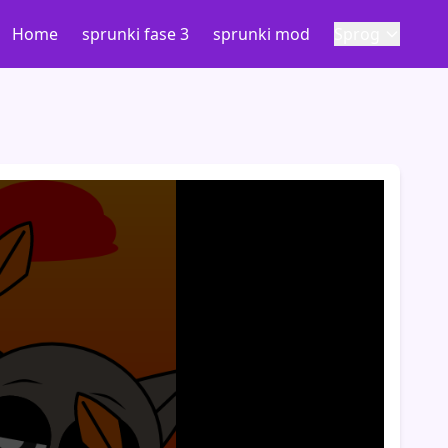
Home
sprunki fase 3
sprunki mod
Sprog