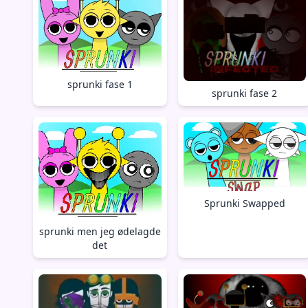
sprunki fase 1
sprunki fase 2
Sprunki Swapped
sprunki men jeg ødelagde
det