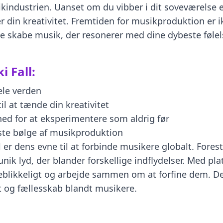
kindustrien. Uanset om du vibber i dit soveværelse el
 din kreativitet. Fremtiden for musikproduktion er ik
ne skabe musik, der resonerer med dine dybeste følel
i Fall:
ele verden
il at tænde din kreativitet
hed for at eksperimentere som aldrig før
ste bølge af musikproduktion
er dens evne til at forbinde musikere globalt. Fores
g unik lyd, der blander forskellige indflydelser. Med 
jeblikkeligt og arbejde sammen om at forfine dem. D
t og fællesskab blandt musikere.