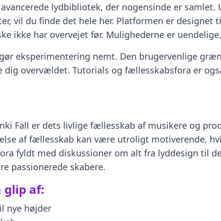
 avancerede lydbibliotek, der nogensinde er samlet. 
r, vil du finde det hele her. Platformen er designet ti
ke ikke har overvejet før. Mulighederne er uendelige,
r gør eksperimentering nemt. Den brugervenlige græn
 dig overvældet. Tutorials og fællesskabsfora er også
 Fall er dets livlige fællesskab af musikere og produc
else af fællesskab kan være utroligt motiverende, hvil
fora fyldt med diskussioner om alt fra lyddesign til d
re passionerede skabere.
 glip af:
l nye højder