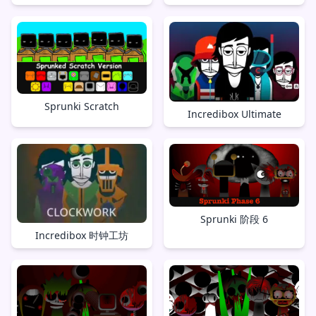
Sprunki Scratch
Incredibox Ultimate
Sprunki 阶段 6
Incredibox 时钟工坊