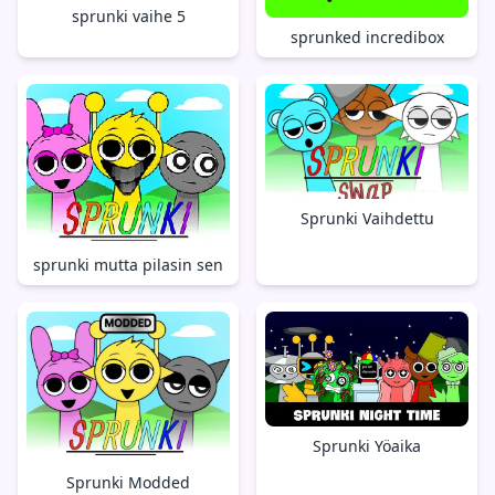
sprunki vaihe 5
sprunked incredibox
Sprunki Vaihdettu
sprunki mutta pilasin sen
Sprunki Yöaika
Sprunki Modded