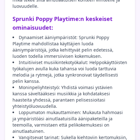
luovuudelle.
Sprunki Poppy Playtime:n keskeiset
ominaisuudet:
Dynaamiset ääniympäristöt: Sprunki Poppy
Playtime mahdollistaa käyttäjien luoda
ääniympäristöjä, jotka kehittyvät pelin edetessä,
luoden todella immersiivisen kokemuksen.
Intuitiiviset musiikintekotyökalut: Helppokäyttöisten
työkalujen avulla kuka tahansa voi luoda tarttuvia
melodia ja rytmejä, jotka synkronoivat täydellisesti
pelin kanssa.
Moninpeliyhteistyö: Yhdistä voimasi ystävien
kanssa säveltääksesi musiikkia ja kohdataksesi
haasteita yhdessä, parantaen pelisessioitasi
yhteistyöluovuudella.
Loppumaton mukauttaminen: Mukauta hahmoasi
ja ympäristöäsi ainutlaatuisilla äänipaketeilla ja
teemoilla, varmistaen että pelikokemuksesi on
ainutlaatuinen.
Vangitsevat tarinat: Sukella kiehtoviin kertomuksiin,