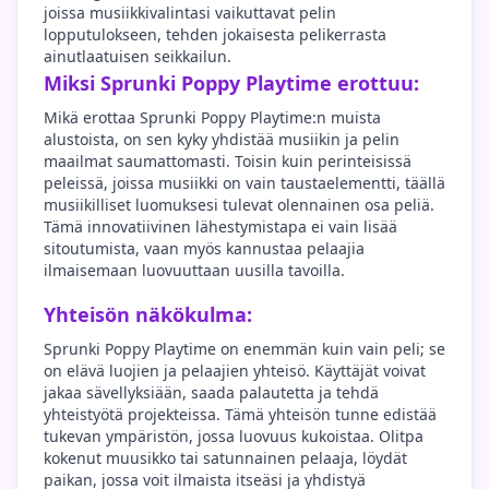
joissa musiikkivalintasi vaikuttavat pelin
lopputulokseen, tehden jokaisesta pelikerrasta
ainutlaatuisen seikkailun.
Miksi Sprunki Poppy Playtime erottuu:
Mikä erottaa Sprunki Poppy Playtime:n muista
alustoista, on sen kyky yhdistää musiikin ja pelin
maailmat saumattomasti. Toisin kuin perinteisissä
peleissä, joissa musiikki on vain taustaelementti, täällä
musiikilliset luomuksesi tulevat olennainen osa peliä.
Tämä innovatiivinen lähestymistapa ei vain lisää
sitoutumista, vaan myös kannustaa pelaajia
ilmaisemaan luovuuttaan uusilla tavoilla.
Yhteisön näkökulma:
Sprunki Poppy Playtime on enemmän kuin vain peli; se
on elävä luojien ja pelaajien yhteisö. Käyttäjät voivat
jakaa sävellyksiään, saada palautetta ja tehdä
yhteistyötä projekteissa. Tämä yhteisön tunne edistää
tukevan ympäristön, jossa luovuus kukoistaa. Olitpa
kokenut muusikko tai satunnainen pelaaja, löydät
paikan, jossa voit ilmaista itseäsi ja yhdistyä