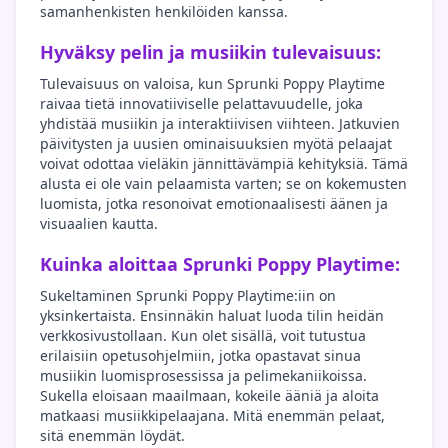
samanhenkisten henkilöiden kanssa.
Hyväksy pelin ja musiikin tulevaisuus:
Tulevaisuus on valoisa, kun Sprunki Poppy Playtime
raivaa tietä innovatiiviselle pelattavuudelle, joka
yhdistää musiikin ja interaktiivisen viihteen. Jatkuvien
päivitysten ja uusien ominaisuuksien myötä pelaajat
voivat odottaa vieläkin jännittävämpiä kehityksiä. Tämä
alusta ei ole vain pelaamista varten; se on kokemusten
luomista, jotka resonoivat emotionaalisesti äänen ja
visuaalien kautta.
Kuinka aloittaa Sprunki Poppy Playtime:
Sukeltaminen Sprunki Poppy Playtime:iin on
yksinkertaista. Ensinnäkin haluat luoda tilin heidän
verkkosivustollaan. Kun olet sisällä, voit tutustua
erilaisiin opetusohjelmiin, jotka opastavat sinua
musiikin luomisprosessissa ja pelimekaniikoissa.
Sukella eloisaan maailmaan, kokeile ääniä ja aloita
matkaasi musiikkipelaajana. Mitä enemmän pelaat,
sitä enemmän löydät.