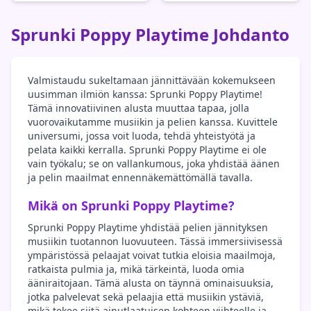
Sprunki Poppy Playtime Johdanto
Valmistaudu sukeltamaan jännittävään kokemukseen
uusimman ilmiön kanssa: Sprunki Poppy Playtime!
Tämä innovatiivinen alusta muuttaa tapaa, jolla
vuorovaikutamme musiikin ja pelien kanssa. Kuvittele
universumi, jossa voit luoda, tehdä yhteistyötä ja
pelata kaikki kerralla. Sprunki Poppy Playtime ei ole
vain työkalu; se on vallankumous, joka yhdistää äänen
ja pelin maailmat ennennäkemättömällä tavalla.
Mikä on Sprunki Poppy Playtime?
Sprunki Poppy Playtime yhdistää pelien jännityksen
musiikin tuotannon luovuuteen. Tässä immersiivisessä
ympäristössä pelaajat voivat tutkia eloisia maailmoja,
ratkaista pulmia ja, mikä tärkeintä, luoda omia
ääniraitojaan. Tämä alusta on täynnä ominaisuuksia,
jotka palvelevat sekä pelaajia että musiikin ystäviä,
mikä tekee siitä ainutlaatuisen kohteen viihteelle ja