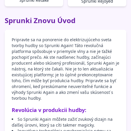
Sprunki Retake
Sprunki Rejoyed
Sprunki Znovu Úvod
Pripravte sa na ponorenie do elektrizujúceho sveta
tvorby hudby so Sprunki Again! Táto revolučná
platforma spôsobuje v priemysle vlny a nie je ťažké
pochopiť prečo. Ak ste nadšenec hudby, začínajúci
producent alebo skúsený profesionál, Sprunki Again je
nástroj, na ktorý ste čakali. Nie je to len aktualizácia
existujúcej platformy; je to úplné prekonceptovanie
toho, čím môže byť produkcia hudby. Pripravte sa byť
ohromení, keď preskúmame neuveriteľné funkcie a
výhody Sprunki Again a ako zmení vašu skúsenosť s
tvorbou hudby.
Revolúcia v produkcii hudby:
So Sprunki Again môžete zažiť zvukový dizajn na
ďalšej úrovni, ktorý sa cíti takmer magicky.
Inovatívna technológia synchronizácie rytmu sa