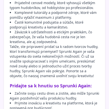
Prijateľné cenové modely, ktoré vyhovujú všetkým
typom hudobníkov, od hobbyistov po profesionálov.
Komplexné tutoriály a podporné zdroje, ktoré vám
pomôžu vyťažiť maximum z platformy.
Časté komunitné podujatia a súťaže, ktoré
podporujú kreativitu a kamarátstvo.
Záväzok k udržateľnosti a etickým praktikám, čo
zabezpečuje, že vaša hudobná cesta nie je len
kreatívna, ale aj zodpovedná.
Takže, ste pripravení pridať sa k radom tvorcov hudby,
ktorí transformujú priemysel? Sprunki Again je vaša
vstupenka do sveta nekonečných možností. Či už sa
snažíte spolupracovať s inými umelcami, preskúmať
nové zvuky alebo si jednoducho užiť proces tvorby
hudby, Sprunki Again vás pokryje. Ponorte sa a
objavte, čo naozaj znamená uvoľniť svoju kreativitu!
Pridajte sa k hnutiu so Sprunki Again:
Začnite svoju cestu dnes a zistite, ako môže Sprunki
Again pozdvihnúť vašu produkciu hudby.
Prijmite inováciu a kreativitu na platforme, ktorá je
postavená pre budúcnosť.