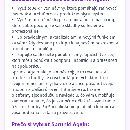
Využite AI-driven návrhy, ktoré pomáhajú rafinovať
váš zvuk a urobiť proces produkcie plynulejším.
Využite mocné nástroje na mixovanie a mastering,
ktoré zabezpečujú, že vaše skladby sú leštené a
profesionálne.
So pravidelnými aktualizáciami a novými funkciami
sa vám vždy dostane prístupu k najnovším pokrokom v
hudobnej technológii.
Zapojte sa do siete podobne zmýšľajúcich tvorcov,
ktorí môžu ponúknuť podporu, inšpiráciu a príležitosti
na spoluprácu.
Sprunki Again nie je len nástroj; je to revolúcia v
produkcii hudby. Je navrhnutá pre tých, ktorí to so
svojím remeslom myslia vážne a chcú posunúť svoju
hudbu na ďalšiu úroveň. Intuitívne rozhranie
platformy zjednodušuje navigáciu, čo vám umožňuje
zamerať sa na to, čo je skutočne dôležité – vytváranie
úžasnej hudby. So Sprunki Again je obloha limitom a
vaša hudobná cesta sa práve začína.
Prečo si vybrať Sprunki Again: