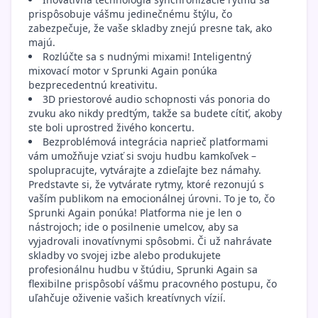
prispôsobuje vášmu jedinečnému štýlu, čo
zabezpečuje, že vaše skladby znejú presne tak, ako
majú.
Rozlúčte sa s nudnými mixami! Inteligentný
mixovací motor v Sprunki Again ponúka
bezprecedentnú kreativitu.
3D priestorové audio schopnosti vás ponoria do
zvuku ako nikdy predtým, takže sa budete cítiť, akoby
ste boli uprostred živého koncertu.
Bezproblémová integrácia naprieč platformami
vám umožňuje vziať si svoju hudbu kamkoľvek –
spolupracujte, vytvárajte a zdieľajte bez námahy.
Predstavte si, že vytvárate rytmy, ktoré rezonujú s
vaším publikom na emocionálnej úrovni. To je to, čo
Sprunki Again ponúka! Platforma nie je len o
nástrojoch; ide o posilnenie umelcov, aby sa
vyjadrovali inovatívnymi spôsobmi. Či už nahrávate
skladby vo svojej izbe alebo produkujete
profesionálnu hudbu v štúdiu, Sprunki Again sa
flexibilne prispôsobí vášmu pracovného postupu, čo
uľahčuje oživenie vašich kreatívnych vízií.