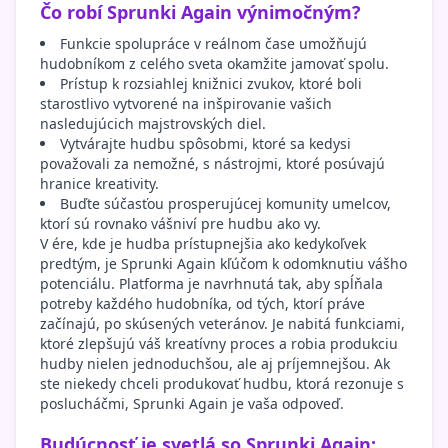
Čo robí Sprunki Again výnimočným?
Funkcie spolupráce v reálnom čase umožňujú
hudobníkom z celého sveta okamžite jamovať spolu.
Prístup k rozsiahlej knižnici zvukov, ktoré boli
starostlivo vytvorené na inšpirovanie vašich
nasledujúcich majstrovských diel.
Vytvárajte hudbu spôsobmi, ktoré sa kedysi
považovali za nemožné, s nástrojmi, ktoré posúvajú
hranice kreativity.
Buďte súčasťou prosperujúcej komunity umelcov,
ktorí sú rovnako vášniví pre hudbu ako vy.
V ére, kde je hudba prístupnejšia ako kedykoľvek
predtým, je Sprunki Again kľúčom k odomknutiu vášho
potenciálu. Platforma je navrhnutá tak, aby spĺňala
potreby každého hudobníka, od tých, ktorí práve
začínajú, po skúsených veteránov. Je nabitá funkciami,
ktoré zlepšujú váš kreatívny proces a robia produkciu
hudby nielen jednoduchšou, ale aj príjemnejšou. Ak
ste niekedy chceli produkovať hudbu, ktorá rezonuje s
poslucháčmi, Sprunki Again je vaša odpoveď.
Budúcnosť je svetlá so Sprunki Again: