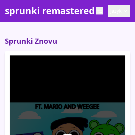
sprunki remastered
Jazyk
Sprunki Znovu