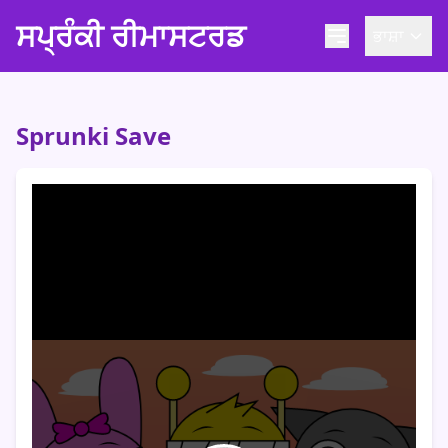
ਸਪ੍ਰੰਕੀ ਰੀਮਾਸਟਰਡ
ਭਾਸ਼ਾ
Sprunki Save