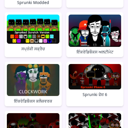
Sprunki Modded
ਸਪ੍ਰੰਕੀ ਸਕ੍ਰੈਚ
ਇੰਕਰੇਡਿਬੌਕਸ ਅਲਟੀਮੇਟ
Sprunki ਫੇਜ਼ 6
ਇੰਕਰੇਡਿਬੌਕਸ ਕਲੌਕਵਰਕ