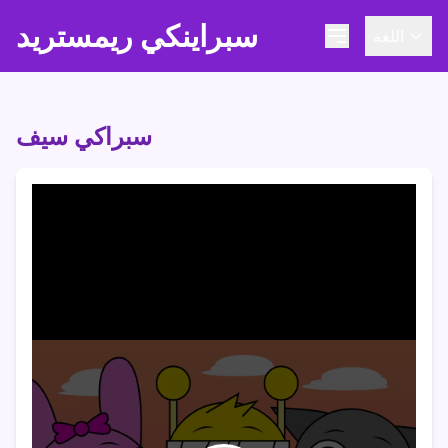
سبراينكي ريمستريد
اللغة
سبراكي سيف