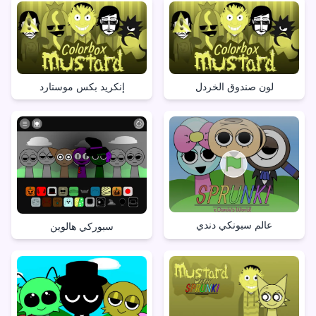
لون صندوق الخردل
إنكريد بكس موستارد
عالم سبونكي دندي
سبوركي هالوين