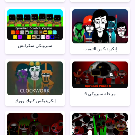
سبرونكي سكراتش
إنكريدبكس التيميت
مرحلة سبروكي 6
إنكريدبكس كلوك وورك