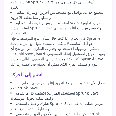
الخبراء، يقدم Sprunki Save أدوات تلبي كل مستوى من
الخبرة.
مجتمع جذاب: تواصل مع مستخدمين آخرين، وشارك عملك،
واستلهم مما يخلقه الآخرون!
موارد تعليمية متاحة: استخدم الدروس والإرشادات لتعظيم
استخدامك لـ Sprunki Save وتحسين مهارات إنتاج الموسيقى
الخاصة بك.
في الختام، إذا كنت جادًا بشأن إنتاج الموسيقى، فإن Sprunki
Save هو أداة أساسية لا يمكنك الاستغناء عنها. مع ميزاته
المبتكرة، وسهولة الاستخدام، وقدرات التعاون، من الواضح أن
Sprunki Save يمهد الطريق لمستقبل إنشاء الموسيقى. لا تنتظر
أكثر لأخذ موسيقاك إلى المستوى التالي – جرب Sprunki Save
اليوم واكتشف الفرق الذي يمكن أن يحدثه في عملية إبداعك!
انضم إلى الحركة:
سجل الآن: لا تفوت الفرصة لتعزيز إنتاج الموسيقى الخاص بك
مع Sprunki Save.
استكشف الميزات: اكتشف كل ما يقدمه Sprunki Save
وكيف يمكنه تحويل موسيقاك.
شارك رحلتك: استخدم Sprunki Save لتوثيق عملية إبداعك
ومشاركة تقدمك مع العالم.
كن ملهمًا: تابع الفنانين الآخرين الذين يستخدمون Sprunki