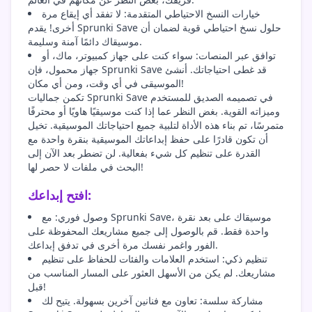
خيارات النسخ الاحتياطي المتقدمة: لا تفقد أي إيقاع مرة
أخرى! يقدم Sprunki Save حلول نسخ احتياطي قوية لضمان أن
موسيقاك دائمًا آمنة وسليمة.
توافق عبر المنصات: سواء كنت على جهاز كمبيوتر، ماك، أو
جهاز محمول، فإن Sprunki Save قد غطى احتياجاتك. أنشئ
الموسيقى في أي وقت، ومن أي مكان!
تكمن جماليات Sprunki Save في تصميمه الصديق للمستخدم
وميزاته القوية. بغض النظر عما إذا كنت موسيقيًا هاويًا أو محترفًا
متمرسًا، تم بناء هذه الأداة لتلبية جميع احتياجاتك الموسيقية. تخيل
أن تكون قادرًا على حفظ إبداعاتك الموسيقية بنقرة واحدة مع
القدرة على تنظيم كل شيء بفعالية. لن تضطر بعد الآن إلى
البحث في ملفات لا حصر لها!
افتح إبداعك:
وصول فوري: مع Sprunki Save، موسيقاك على بعد نقرة
واحدة فقط. قم بالوصول إلى جميع مشاريعك المحفوظة على
الفور واغمر نفسك مرة أخرى في تدفق إبداعك.
تنظيم ذكي: استخدم العلامات والفئات للحفاظ على تنظيم
مشاريعك. لم يكن من الأسهل العثور على المسار المناسب من
قبل!
مشاركة سلسة: تعاون مع فنانين آخرين بسهولة. يتيح لك