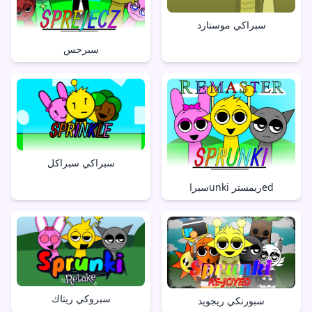
سبراكي موستارد
سبرجس
سبراكي سبراكل
سبراunki ريمسترed
سبروكي ريتاك
سبورنكي ريجويد