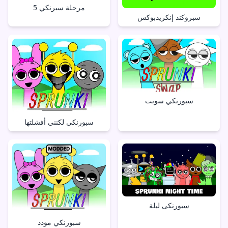
مرحلة سبرنكي 5
سبروكند إنكريدبوكس
سبورنكي سوبت
سبورنكي لكنني أفشلتها
سبورنكی ليلة
سبورنكي مودد