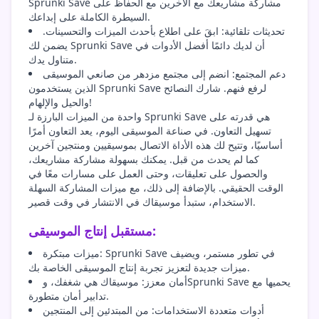
Sprunki Save مشاركة مشاريعك مع الآخرين مع الحفاظ على
السيطرة الكاملة على إبداعك.
تحديثات تلقائية: ابقَ على اطلاع بأحدث الميزات والتحسينات.
يضمن لك Sprunki Save أن لديك دائمًا أفضل الأدوات في
متناول يدك.
دعم المجتمع: انضم إلى مجتمع مزدهر من صانعي الموسيقى
الذين يستخدمون Sprunki Save لرفع فنهم. شارك النصائح
والحيل والإلهام!
واحدة من الميزات البارزة لـ Sprunki Save هي قدرته على
تسهيل التعاون. في صناعة الموسيقى اليوم، يعد التعاون أمرًا
أساسيًا، وتتيح لك هذه الأداة الاتصال بموسيقيين ومنتجين آخرين
كما لم يحدث من قبل. يمكنك بسهولة مشاركة مشاريعك،
والحصول على تعليقات، وحتى العمل على مسارات معًا في
الوقت الحقيقي. بالإضافة إلى ذلك، مع ميزات المشاركة السهلة
الاستخدام، ستبدأ موسيقاك في الانتشار في وقت قصير.
مستقبل إنتاج الموسيقى:
ميزات مبتكرة: Sprunki Save في تطور مستمر، ويضيف
ميزات جديدة لتعزيز تجربة إنتاج الموسيقى الخاصة بك.
أمان معزز: موسيقاك هي شغفك، وSprunki Save يحميها مع
تدابير أمان متطورة.
أدوات متعددة الاستخدامات: من المبتدئين إلى المنتجين