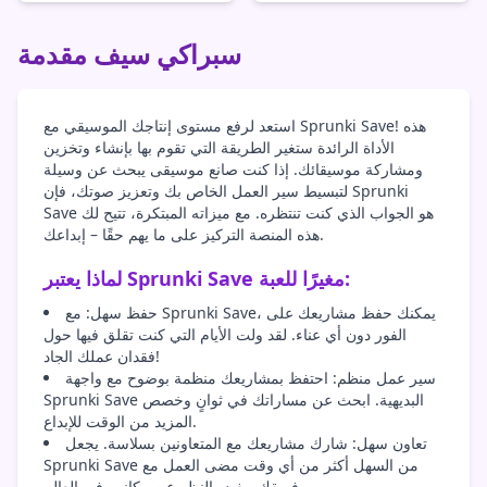
سبراكي سيف مقدمة
استعد لرفع مستوى إنتاجك الموسيقي مع Sprunki Save! هذه
الأداة الرائدة ستغير الطريقة التي تقوم بها بإنشاء وتخزين
ومشاركة موسيقائك. إذا كنت صانع موسيقى يبحث عن وسيلة
لتبسيط سير العمل الخاص بك وتعزيز صوتك، فإن Sprunki
Save هو الجواب الذي كنت تنتظره. مع ميزاته المبتكرة، تتيح لك
هذه المنصة التركيز على ما يهم حقًا – إبداعك.
لماذا يعتبر Sprunki Save مغيرًا للعبة:
حفظ سهل: مع Sprunki Save، يمكنك حفظ مشاريعك على
الفور دون أي عناء. لقد ولت الأيام التي كنت تقلق فيها حول
فقدان عملك الجاد!
سير عمل منظم: احتفظ بمشاريعك منظمة بوضوح مع واجهة
Sprunki Save البديهية. ابحث عن مساراتك في ثوانٍ وخصص
المزيد من الوقت للإبداع.
تعاون سهل: شارك مشاريعك مع المتعاونين بسلاسة. يجعل
Sprunki Save من السهل أكثر من أي وقت مضى العمل مع
فريقك، بغض النظر عن مكانهم في العالم.