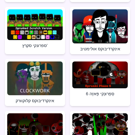
ספרונקי סקרץ'
אינקרדיבוקס אולימטיב
סְפְרוּנְקִי פָּאזָה 6
אינקרדיבוקס קלוקוורק