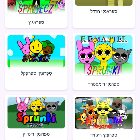
ספראנקי חרדל
ספראג'ץ
סְפְרוּנְקִי סְפְרוּנְקֵל
ספרנקי רימסטרד
ספרונקי ריטייק
ספרונקי ריג'ויד