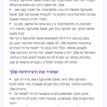
שלך, לא משנה היכן הם נמצאים בעולם.
אפשרויות גיבוי מתקדמות: אל תאבד קצב שוב! Sprunki
Save מציעה פתרונות גיבוי חזקים כדי להבטיח שהמוזיקה שלך
תמיד תהיה בטוחה ומוגנת.
תאימות בין פלטפורמות: בין אם אתה על מחשב, מק או
מכשיר נייד, Sprunki Save מכסה אותך. צור מוזיקה בכל זמן,
בכל מקום!
היופי של Sprunki Save טמון בעיצוב הידידותי למשתמש
ובתכונות החזקות שלו. לא משנה אם אתה מוזיקאי חובב או
מקצוען מנוסה, הכלי הזה נבנה כדי לענות על כל הצרכים
המוזיקליים שלך. דמיין שתוכל לשמור את יצירות המוזיקה שלך
בלחיצת כפתור ובו זמנית להיות מסוגל לארגן הכל ביעילות.
אתה לא תצטרך לגלול בין קבצים אינסופיים שוב!
שחרר את היצירתיות שלך:
גישה מיידית: עם Sprunki Save, המוזיקה שלך היא
בלחיצת כפתור. גש לכל הפרויקטים ששמרת מיד וחזור לזרם
היצירה שלך.
ארגון חכם: השתמש בתגים ובקטגוריות כדי לשמור על
הפרויקטים שלך מאורגנים. מציאת השיר הנכון לא הייתה קלה
יותר!