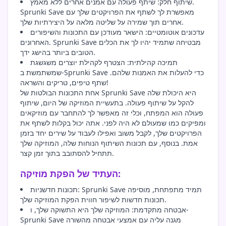
שיתוף חלק: שיתף פעולה עם אמנים אחרים ללא מאמץ.
Sprunki Save מאפשרת לך לשתף את הפרויקטים שלך עם
אחרים תוך שמירה על שליטה מלאה על היצירתיות שלך.
עדכונים אוטומטיים: הישאר מעודכן עם התכונות והשיפורים
האחרונים. Sprunki Save מבטיחה שתמיד יהיו לך את הכלים
הטובים ביותר בהישג ידך.
תמיכה קהילתית: הצטרף לקהילת יוצרים משגשגת
שמשתמשת ב-Sprunki Save כדי להעלות את האמנות שלהם.
שתף טיפים, טריקים והשראה!
אחת התכונות הבולטות של Sprunki Save היא היכולת שלה
להקל על שיתוף פעולה. בתעשיית המוזיקה של היום, שיתוף
פעולה הוא המפתח, וכלי זה מאפשר לך להתחבר עם מוזיקאים
ומפיקים כמו שמעולם לא היה לפני. אתה יכול בקלות לשתף את
הפרויקטים שלך, לקבל משוב ואפילו לעבוד על שירים יחד בזמן
אמת. בנוסף, עם תכונות השיתוף הנוחות שלה, המוזיקה שלך
תתחיל להסתובב בתוך זמן קצר.
העתיד של הפקת מוזיקה:
תכונות חדשניות: Sprunki Save תמיד מתפתחת, מוסיפה
תכונות חדשות לשיפור חווית הפקת המוזיקה שלך.
אבטחה מתקדמת: המוזיקה שלך היא התשוקה שלך, ו-
Sprunki Save מגנה עליה עם אמצעי אבטחה מהשורה