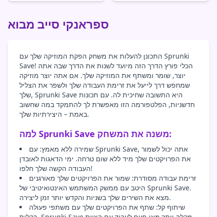
ספראנקי סייב מבוא
התכונן להעלות את משחק הפקת המוזיקה שלך עם Sprunki
Save! הכלי פורץ הדרך הזה מיועד לשנות את הדרך שבה אתה
יוצר, שומר ומשתף את המוזיקה שלך. אם אתה יוצר מוזיקה
שמחפש דרך לייעל את זרימת העבודה שלך ולשפר את הצליל
שלך, Sprunki Save היא התשובה שחיכית לה. עם תכונות
חדשניות, הפלטפורמה הזו מאפשרת לך להתמקד במה שחשוב
באמת – היצירתיות שלך.
למה Sprunki Save משנה את המשחק:
שמירה ללא מאמץ: עם Sprunki Save, אתה יכול לשמור
את הפרויקטים שלך מיד ללא שום טרחה. ימי הדאגות לאובדן
העבודה הקשה שלך חלפו!
זרימת עבודה מסודרת: שמור את הפרויקטים שלך מאורגנים
היטב עם ממשק המשתמש האינטואיטיבי של Sprunki Save.
מצא את השירים שלך בשניות והקדש יותר זמן ליצירה.
שיתוף קל: שתף את הפרויקטים שלך עם משתפי פעולה
בקלות. Sprunki Save מקלה יותר מאי פעם לעבוד עם הצוות