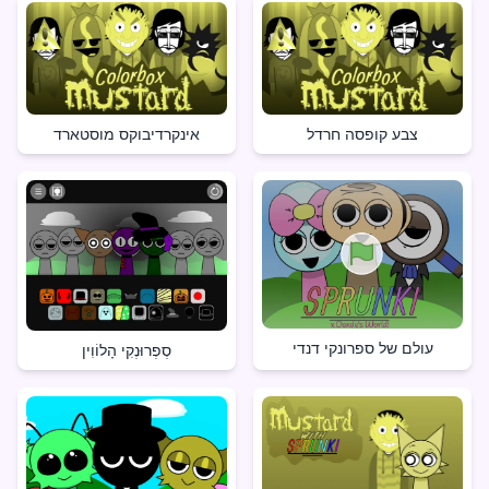
צבע קופסה חרדל
אינקרדיבוקס מוסטארד
עולם של ספרונקי דנדי
סְפְרוּנְקִי הָלוֹוִין