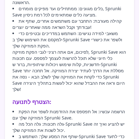
הראשונה.
כלים מגוונים: ממתחילים ועד מפיקים מומחים, Sprunki
Save מציעה כלים שמתאימים לכל רמת ניסיון.
קהילה מעורבת: התחבר עם משתמשים אחרים, שתף את
עבודתך וקבל השראה ממה שאחרים יוצרים!
משאבי למידה נגישים: השתמש במדריכים ובטיפים כדי
למקסם את השימוש שלך ב-Sprunki Save ולשפר את כישורי
הפקת המוזיקה שלך.
לסיכום, אם אתה רציני לגבי הפקת מוזיקה, Sprunki Save הוא
כלי חיוני שלא תוכל להרשות לעצמך לפספס. עם תכונות
חדשניות, קלות שימוש ויכולות שיתופיות, ברור ש-Sprunki
Save מסללת את הדרך לעתיד יצירת המוזיקה. אל תחכה יותר
כדי לקחת את המוזיקה שלך לשלב הבא – נסה את Sprunki
Save היום וראה את ההבדל שהוא יכול לעשות בתהליך היצירה
שלך!
הצטרף לתנועה:
הרשמה עכשיו: אל תפספס את ההזדמנות לשפר את הפקת
המוזיקה שלך עם Sprunki Save.
גלה תכונות: גלה הכל מה-Sprunki Save יש להציע ואיך זה
יכול לשנות את המוזיקה שלך.
שתף את המסע שלך: השתמש ב-Sprunki Save כדי לתעד