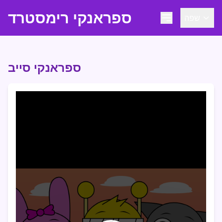
ספראנקי רימסטרד
שפה
ספראנקי סייב