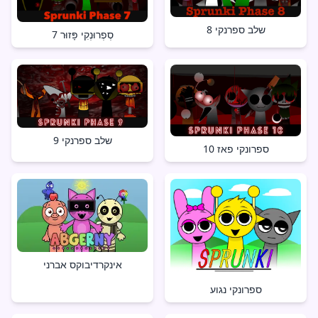
שלב ספרנקי 8
סְפְרוּנְקִי פָּזוּר 7
שלב ספרנקי 9
ספרונקי פאז 10
אינקרדיבוקס אברני
ספרונקי נגוע