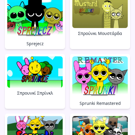
Σπρούνκι Μουστάρδα
Sprejecz
Σπρουνκί Σπρίνκλ
Sprunki Remastered