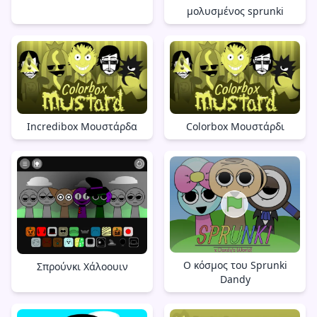
μολυσμένος sprunki
Incredibox Μουστάρδα
Colorbox Μουστάρδι
Ο κόσμος του Sprunki
Σπρούνκι Χάλοουιν
Dandy