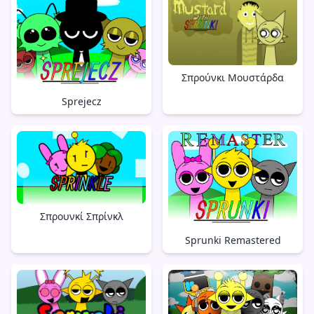
Σπρούνκι Μουστάρδα
Sprejecz
Σπρουνκί Σπρίνκλ
Sprunki Remastered