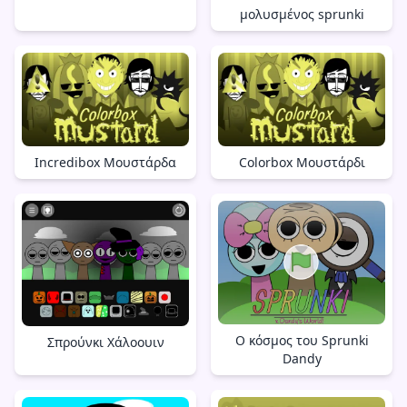
μολυσμένος sprunki
Incredibox Μουστάρδα
Colorbox Μουστάρδι
Ο κόσμος του Sprunki
Σπρούνκι Χάλοουιν
Dandy