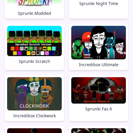
Sprunki Night Time
Sprunki Modded
Sprunki Scratch
Incredibox Ultimate
Sprunki Fas 6
Incredibox Clockwork