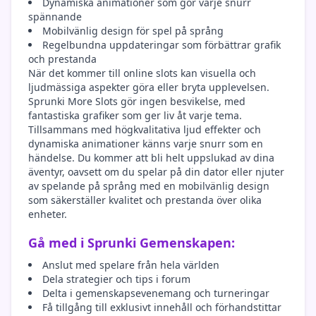
Dynamiska animationer som gör varje snurr
spännande
Mobilvänlig design för spel på språng
Regelbundna uppdateringar som förbättrar grafik
och prestanda
När det kommer till online slots kan visuella och
ljudmässiga aspekter göra eller bryta upplevelsen.
Sprunki More Slots gör ingen besvikelse, med
fantastiska grafiker som ger liv åt varje tema.
Tillsammans med högkvalitativa ljud effekter och
dynamiska animationer känns varje snurr som en
händelse. Du kommer att bli helt uppslukad av dina
äventyr, oavsett om du spelar på din dator eller njuter
av spelande på språng med en mobilvänlig design
som säkerställer kvalitet och prestanda över olika
enheter.
Gå med i Sprunki Gemenskapen:
Anslut med spelare från hela världen
Dela strategier och tips i forum
Delta i gemenskapsevenemang och turneringar
Få tillgång till exklusivt innehåll och förhandstittar