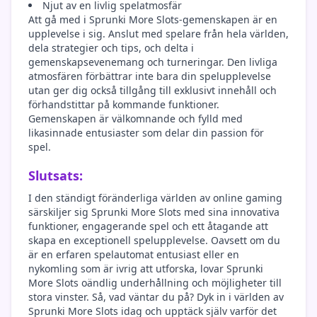
Njut av en livlig spelatmosfär
Att gå med i Sprunki More Slots-gemenskapen är en
upplevelse i sig. Anslut med spelare från hela världen,
dela strategier och tips, och delta i
gemenskapsevenemang och turneringar. Den livliga
atmosfären förbättrar inte bara din spelupplevelse
utan ger dig också tillgång till exklusivt innehåll och
förhandstittar på kommande funktioner.
Gemenskapen är välkomnande och fylld med
likasinnade entusiaster som delar din passion för
spel.
Slutsats:
I den ständigt föränderliga världen av online gaming
särskiljer sig Sprunki More Slots med sina innovativa
funktioner, engagerande spel och ett åtagande att
skapa en exceptionell spelupplevelse. Oavsett om du
är en erfaren spelautomat entusiast eller en
nykomling som är ivrig att utforska, lovar Sprunki
More Slots oändlig underhållning och möjligheter till
stora vinster. Så, vad väntar du på? Dyk in i världen av
Sprunki More Slots idag och upptäck själv varför det