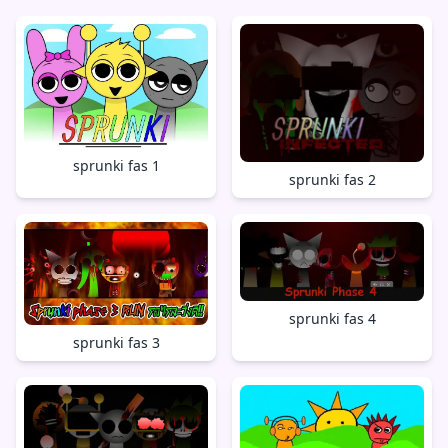
sprunki fas 1
sprunki fas 2
sprunki fas 4
sprunki fas 3