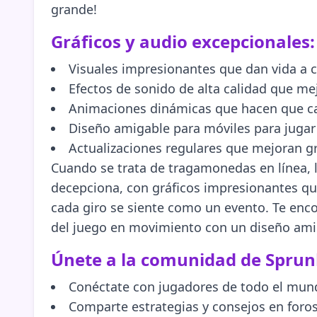
grande!
Gráficos y audio excepcionales:
Visuales impresionantes que dan vida a 
Efectos de sonido de alta calidad que mej
Animaciones dinámicas que hacen que c
Diseño amigable para móviles para juga
Actualizaciones regulares que mejoran g
Cuando se trata de tragamonedas en línea, l
decepciona, con gráficos impresionantes qu
cada giro se siente como un evento. Te enc
del juego en movimiento con un diseño amig
Únete a la comunidad de Sprun
Conéctate con jugadores de todo el mun
Comparte estrategias y consejos en foro