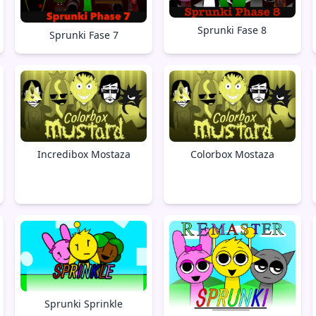
Sprunki Fase 8
Sprunki Fase 7
Incredibox Mostaza
Colorbox Mostaza
Sprunki Sprinkle