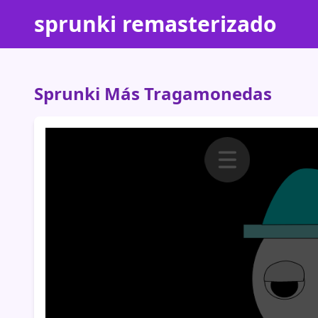
sprunki remasterizado
Sprunki Más Tragamonedas