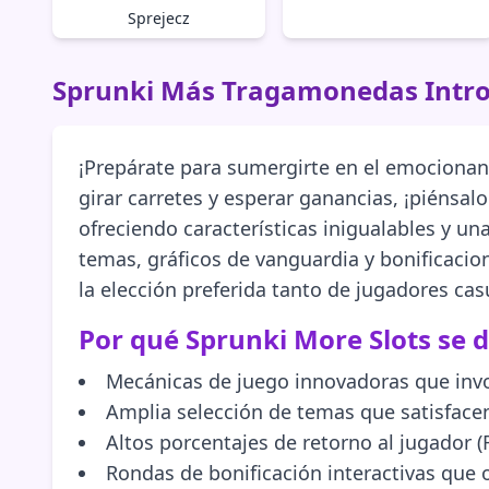
Sprejecz
Sprunki Más Tragamonedas Intr
¡Prepárate para sumergirte en el emocionan
girar carretes y esperar ganancias, ¡piénsa
ofreciendo características inigualables y u
temas, gráficos de vanguardia y bonificaci
la elección preferida tanto de jugadores ca
Por qué Sprunki More Slots se 
Mecánicas de juego innovadoras que invo
Amplia selección de temas que satisface
Altos porcentajes de retorno al jugador
Rondas de bonificación interactivas que