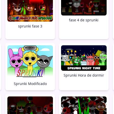
fase 4 de sprunki
sprunki fase 3
Sprunki Hora de dormir
Sprunki Modificado