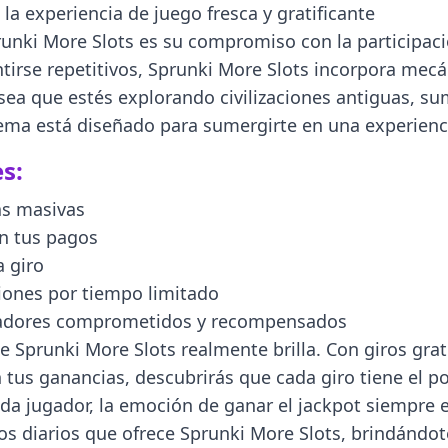
a experiencia de juego fresca y gratificante
runki More Slots es su compromiso con la participació
irse repetitivos, Sprunki More Slots incorpora mec
a sea que estés explorando civilizaciones antiguas, 
ma está diseñado para sumergirte en una experienci
s:
as masivas
n tus pagos
a giro
iones por tiempo limitado
ugadores comprometidos y recompensados
e Sprunki More Slots realmente brilla. Con giros gra
tus ganancias, descubrirás que cada giro tiene el p
a jugador, la emoción de ganar el jackpot siempre est
fíos diarios que ofrece Sprunki More Slots, brindánd