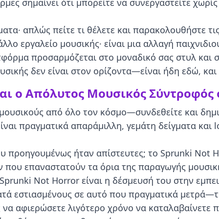
ρμες σημαίνει ότι μπορείτε να συνεργαστείτε χωρί
ατα· απλώς πείτε τι θέλετε και παρακολουθήστε τις
 άλλο εργαλείο μουσικής· είναι μια αλλαγή παιχνιδι
ατφόρμα προσαρμόζεται στο μοναδικό σας στυλ και 
σικής δεν είναι στον ορίζοντα—είναι ήδη εδώ, και 
ίναι ο Απόλυτος Μουσικός Σύντροφός 
 μουσικούς από όλο τον κόσμο—συνδεθείτε και δημ
ίναι πραγματικά απαράμιλλη, γεμάτη δείγματα και 
 προηγουμένως ήταν απίστευτες; το Sprunki Not Ho
ν που επαναστατούν τα όρια της παραγωγής μουσικ
prunki Not Horror είναι η δέσμευσή του στην εμπει
ρατά εστιασμένους σε αυτό που πραγματικά μετρά—
 να αφιερώσετε λιγότερο χρόνο να καταλαβαίνετε π