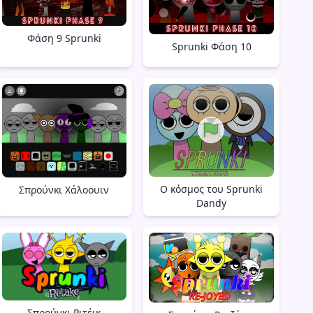
Φάση 9 Sprunki
Sprunki Φάση 10
Ο κόσμος του Sprunki
Σπρούνκι Χάλοουιν
Dandy
Σπρούνκι Ριτέικ