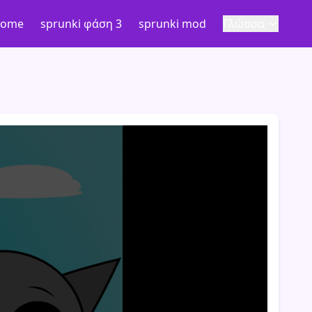
ome
sprunki φάση 3
sprunki mod
Γλώσσα