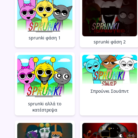
sprunki φάση 1
sprunki φάση 2
Σπρούνκι Σουάπντ
sprunki αλλά το
κατέστρεψα