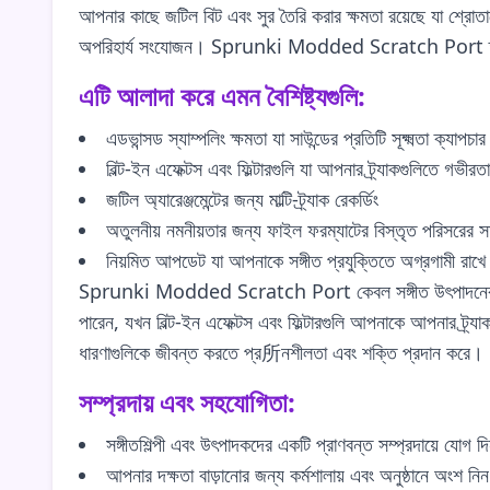
আপনার কাছে জটিল বিট এবং সুর তৈরি করার ক্ষমতা রয়েছে যা শ্রোতাদ
অপরিহার্য সংযোজন। Sprunki Modded Scratch Port তাদের জন্
এটি আলাদা করে এমন বৈশিষ্ট্যগুলি:
এডভান্সড স্যাম্পলিং ক্ষমতা যা সাউন্ডের প্রতিটি সূক্ষ্মতা ক্যাপচা
বিল্ট-ইন এফেক্টস এবং ফিল্টারগুলি যা আপনার ট্র্যাকগুলিতে গভীর
জটিল অ্যারেঞ্জমেন্টের জন্য মাল্টি-ট্র্যাক রেকর্ডিং
অতুলনীয় নমনীয়তার জন্য ফাইল ফরম্যাটের বিস্তৃত পরিসরের সম
নিয়মিত আপডেট যা আপনাকে সঙ্গীত প্রযুক্তিতে অগ্রগামী রাখে
Sprunki Modded Scratch Port কেবল সঙ্গীত উৎপাদনের বিষয়ে ন
পারেন, যখন বিল্ট-ইন এফেক্টস এবং ফিল্টারগুলি আপনাকে আপনার ট্র্য
ধারণাগুলিকে জীবন্ত করতে প্র所নশীলতা এবং শক্তি প্রদান করে।
সম্প্রদায় এবং সহযোগিতা:
সঙ্গীতশিল্পী এবং উৎপাদকদের একটি প্রাণবন্ত সম্প্রদায়ে যোগ দ
আপনার দক্ষতা বাড়ানোর জন্য কর্মশালায় এবং অনুষ্ঠানে অংশ নিন