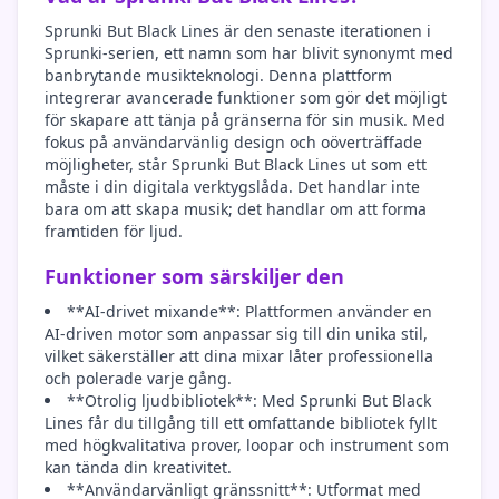
Sprunki But Black Lines är den senaste iterationen i
Sprunki-serien, ett namn som har blivit synonymt med
banbrytande musikteknologi. Denna plattform
integrerar avancerade funktioner som gör det möjligt
för skapare att tänja på gränserna för sin musik. Med
fokus på användarvänlig design och oöverträffade
möjligheter, står Sprunki But Black Lines ut som ett
måste i din digitala verktygslåda. Det handlar inte
bara om att skapa musik; det handlar om att forma
framtiden för ljud.
Funktioner som särskiljer den
**AI-drivet mixande**: Plattformen använder en
AI-driven motor som anpassar sig till din unika stil,
vilket säkerställer att dina mixar låter professionella
och polerade varje gång.
**Otrolig ljudbibliotek**: Med Sprunki But Black
Lines får du tillgång till ett omfattande bibliotek fyllt
med högkvalitativa prover, loopar och instrument som
kan tända din kreativitet.
**Användarvänligt gränssnitt**: Utformat med