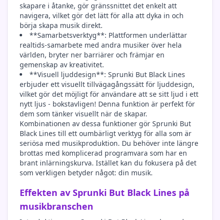
skapare i åtanke, gör gränssnittet det enkelt att
navigera, vilket gör det lätt för alla att dyka in och
börja skapa musik direkt.
**Samarbetsverktyg**: Plattformen underlättar
realtids-samarbete med andra musiker över hela
världen, bryter ner barriärer och främjar en
gemenskap av kreativitet.
**Visuell ljuddesign**: Sprunki But Black Lines
erbjuder ett visuellt tillvägagångssätt för ljuddesign,
vilket gör det möjligt för användare att se sitt ljud i ett
nytt ljus - bokstavligen! Denna funktion är perfekt för
dem som tänker visuellt när de skapar.
Kombinationen av dessa funktioner gör Sprunki But
Black Lines till ett oumbärligt verktyg för alla som är
seriösa med musikproduktion. Du behöver inte längre
brottas med komplicerad programvara som har en
brant inlärningskurva. Istället kan du fokusera på det
som verkligen betyder något: din musik.
Effekten av Sprunki But Black Lines på
musikbranschen