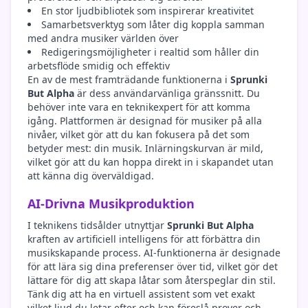
En stor ljudbibliotek som inspirerar kreativitet
Samarbetsverktyg som låter dig koppla samman
med andra musiker världen över
Redigeringsmöjligheter i realtid som håller din
arbetsflöde smidig och effektiv
En av de mest framträdande funktionerna i
Sprunki
But Alpha
är dess användarvänliga gränssnitt. Du
behöver inte vara en teknikexpert för att komma
igång. Plattformen är designad för musiker på alla
nivåer, vilket gör att du kan fokusera på det som
betyder mest: din musik. Inlärningskurvan är mild,
vilket gör att du kan hoppa direkt in i skapandet utan
att känna dig överväldigad.
AI-Drivna Musikproduktion
I teknikens tidsålder utnyttjar
Sprunki But Alpha
kraften av artificiell intelligens för att förbättra din
musikskapande process. AI-funktionerna är designade
för att lära sig dina preferenser över tid, vilket gör det
lättare för dig att skapa låtar som återspeglar din stil.
Tänk dig att ha en virtuell assistent som vet exakt
vilket ljud du letar efter och kan föreslå prover och