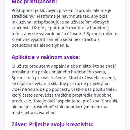
Moc prístupnosti:
Prístupnosť je kľúčovým prvkom "Sprunki, ale nie je
strašidelný." Platforma je navrhnutá tak, aby bola
inkluzívna, prispôsobujúca sa užívateľom všetkých
zručností. Už nie je potrebné mať titul v hudobnej
teórii, aby ste vytvorili niečo úžasné. S Sprunki môžete
kreatívne vyjadriť samého seba bez strachu z
posudzovania alebo zlyhania.
Aplikácie v reálnom svete:
Či už ste producent v spálni alebo niekto, kto sa snaží
preniknúť do profesionálneho hudobného sveta,
Sprunki má pre vás riešenie. Mnohí užívatelia uviedli,
že úspešne vytvorili skladby pre rôzne projekty, od
videí na YouTube po podcasty, všetko bez pocitu tlaku,
ktorý často sprevádza tradičné prostredia hudobnej
produkcie. Toto je ďalší aspekt toho, prečo sa "Sprunki,
ale nie je strašidelný" stalo populárnym mantrou
medzi jeho užívateľmi.
Záver: Prijmite svoju kreativitu: