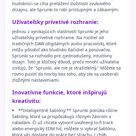
hudobníci sa cítia preťažení zložitosti zvukového
dizajnu, ale Sprunki to robí prístupným a zábavným.
Užívateľsky prívetivé rozhranie:
Jednou z vynikajúcich vlastností Sprunki je jeho
užívateľsky prívetivé rozhranie. Na rozdiel od
tradičných DAW (digitálnych audio pracovísk), ktoré
môžu pôsobiť ako bludisko tlačidiel a posúvačov,
Sprunki sa rozhodlo pre zjednodušený, intuitívny
dizajn. Toto je kľúčový dôvod, prečo mnohí užívatelia
zisťujú, že "Sprunki, ale nie je strašidelný." Môžete sa
rovno pustiť do tvorby bez toho, aby ste sa zaoberali
zložitými nastaveniami.
Inovatívne funkcie, ktoré inšpirujú
kreativitu:
**Inteligentné šablóny:** Sprunki ponúka rôzne
šablóny, ktoré sa prispôsobujú rôznym žánrom a
náladám. Či už chcete vytvoriť uvoľnený lo-fi track
alebo energický EDM hit, môžete si vybrať šablónu,
ktorá vás dostane do práce bez strachu z chýb.