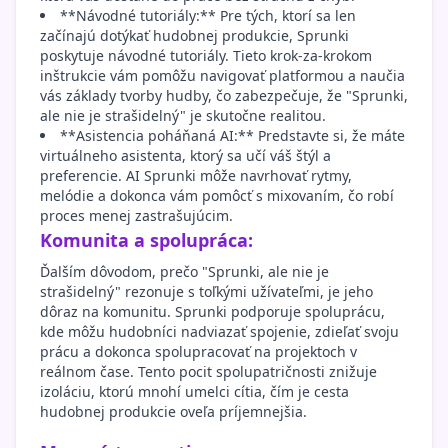
**Návodné tutoriály:** Pre tých, ktorí sa len
začínajú dotýkať hudobnej produkcie, Sprunki
poskytuje návodné tutoriály. Tieto krok-za-krokom
inštrukcie vám pomôžu navigovať platformou a naučia
vás základy tvorby hudby, čo zabezpečuje, že "Sprunki,
ale nie je strašidelný" je skutočne realitou.
**Asistencia poháňaná AI:** Predstavte si, že máte
virtuálneho asistenta, ktorý sa učí váš štýl a
preferencie. AI Sprunki môže navrhovať rytmy,
melódie a dokonca vám pomôcť s mixovaním, čo robí
proces menej zastrašujúcim.
Komunita a spolupráca:
Ďalším dôvodom, prečo "Sprunki, ale nie je
strašidelný" rezonuje s toľkými užívateľmi, je jeho
dôraz na komunitu. Sprunki podporuje spoluprácu,
kde môžu hudobníci nadviazať spojenie, zdieľať svoju
prácu a dokonca spolupracovať na projektoch v
reálnom čase. Tento pocit spolupatričnosti znižuje
izoláciu, ktorú mnohí umelci cítia, čím je cesta
hudobnej produkcie oveľa príjemnejšia.