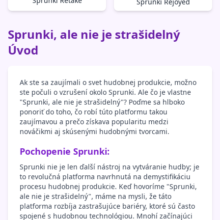
Sprunki Retake
Sprunki Rejoyed
Sprunki, ale nie je strašidelný
Úvod
Ak ste sa zaujímali o svet hudobnej produkcie, možno
ste počuli o vzrušení okolo Sprunki. Ale čo je vlastne
"Sprunki, ale nie je strašidelný"? Poďme sa hlboko
ponoriť do toho, čo robí túto platformu takou
zaujímavou a prečo získava popularitu medzi
nováčikmi aj skúsenými hudobnými tvorcami.
Pochopenie Sprunki:
Sprunki nie je len ďalší nástroj na vytváranie hudby; je
to revolučná platforma navrhnutá na demystifikáciu
procesu hudobnej produkcie. Keď hovoríme "Sprunki,
ale nie je strašidelný", máme na mysli, že táto
platforma rozbíja zastrašujúce bariéry, ktoré sú často
spojené s hudobnou technológiou. Mnohí začínajúci