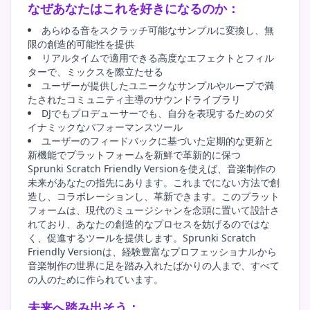
なぜあなたはこれを好きになるのか：
あらゆる音をスクラッチ可能なサンプルに変換し、無
限の創造的可能性を提供
リアルタイムで適用できる高度なエフェクトとフィル
ターで、ミックスを際立たせる
ユーザーが提供したユニークなサンプルやループで満
たされたコミュニティ主導のサウンドライブラリ
DJでもプロデューサーでも、自分を表現するためのダ
イナミックなパフォーマンスツール
ユーザーのフィードバックに基づいた定期的な更新と
新機能でプラットフォームを新鮮で革新的に保つ
Sprunki Scratch Friendly Versionを使えば、音楽制作の
未来があなたの指先にあります。これまでにない方法で創
造し、コラボレーションし、革新できます。このプラット
フォームは、現代のミュージシャンを念頭に置いて設計さ
れており、あなたの創造的なプロセスを妨げるのではな
く、促進するツールを提供します。Sprunki Scratch
Friendly Versionは、経験豊富なプロフェッショナルから
音楽制作の世界に足を踏み入れたばかりの人まで、すべて
の人のために作られています。
未来へ踏み出そう：