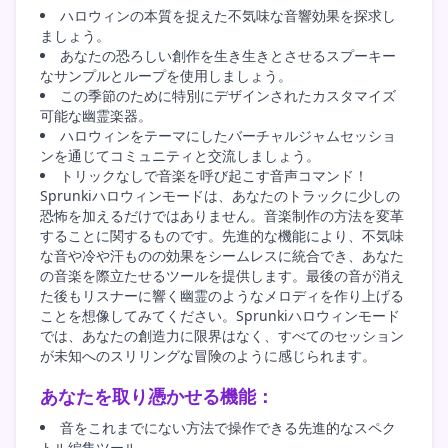
ハロウィンの本質を捉えた不気味な音響効果を探求し
ましょう。
あなたの恐ろしい創作を生き生きとさせるスプーキー
なサンプルとループを使用しましょう。
この季節のために特別にデザインされたカスタマイズ
可能な幽霊楽器。
ハロウィンをテーマにしたバーチャルジャムセッショ
ンを通じてコミュニティと交流しましょう。
トリックなしで音楽を呼び起こす音声コマンド！
Sprunkiハロウィンモードは、あなたのトラックに少しの
恐怖を加えるだけではありません。音楽制作の方法を変革
することに関するものです。先進的な機能により、不気味
な音や冷や汗ものの効果をシームレスに統合でき、あなた
の音楽を際立たせるツールを提供します。最後の音が消え
た後もリスナーに響く幽霊のようなメロディを作り上げる
ことを想像してみてください。Sprunkiハロウィンモード
では、あなたの創造力に限界はなく、すべてのセッション
が未知へのスリリングな冒険のように感じられます。
あなたを取り憑かせる機能：
音をこれまでにない方法で操作できる先進的なスペク
トル編集ツール。