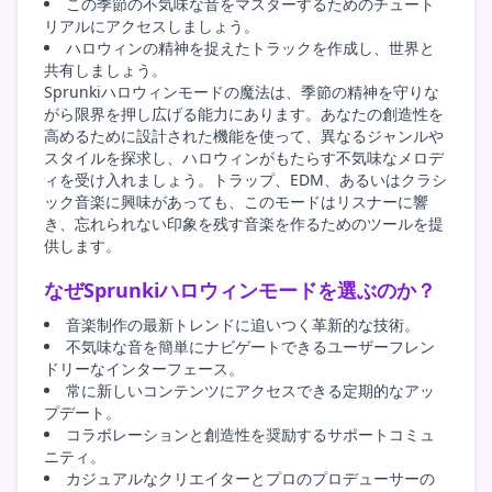
この季節の不気味な音をマスターするためのチュート
リアルにアクセスしましょう。
ハロウィンの精神を捉えたトラックを作成し、世界と
共有しましょう。
Sprunkiハロウィンモードの魔法は、季節の精神を守りな
がら限界を押し広げる能力にあります。あなたの創造性を
高めるために設計された機能を使って、異なるジャンルや
スタイルを探求し、ハロウィンがもたらす不気味なメロデ
ィを受け入れましょう。トラップ、EDM、あるいはクラシ
ック音楽に興味があっても、このモードはリスナーに響
き、忘れられない印象を残す音楽を作るためのツールを提
供します。
なぜSprunkiハロウィンモードを選ぶのか？
音楽制作の最新トレンドに追いつく革新的な技術。
不気味な音を簡単にナビゲートできるユーザーフレン
ドリーなインターフェース。
常に新しいコンテンツにアクセスできる定期的なアッ
プデート。
コラボレーションと創造性を奨励するサポートコミュ
ニティ。
カジュアルなクリエイターとプロのプロデューサーの