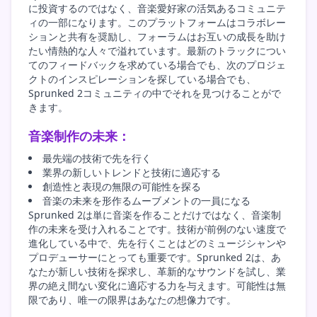
に投資するのではなく、音楽愛好家の活気あるコミュニテ
ィの一部になります。このプラットフォームはコラボレー
ションと共有を奨励し、フォーラムはお互いの成長を助け
たい情熱的な人々で溢れています。最新のトラックについ
てのフィードバックを求めている場合でも、次のプロジェ
クトのインスピレーションを探している場合でも、
Sprunked 2コミュニティの中でそれを見つけることがで
きます。
音楽制作の未来：
最先端の技術で先を行く
業界の新しいトレンドと技術に適応する
創造性と表現の無限の可能性を探る
音楽の未来を形作るムーブメントの一員になる
Sprunked 2は単に音楽を作ることだけではなく、音楽制
作の未来を受け入れることです。技術が前例のない速度で
進化している中で、先を行くことはどのミュージシャンや
プロデューサーにとっても重要です。Sprunked 2は、あ
なたが新しい技術を探求し、革新的なサウンドを試し、業
界の絶え間ない変化に適応する力を与えます。可能性は無
限であり、唯一の限界はあなたの想像力です。