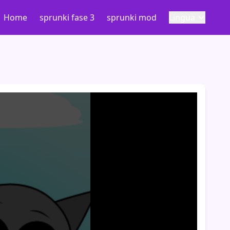
Home
sprunki fase 3
sprunki mod
Lingua