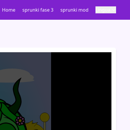
Home
sprunki fase 3
sprunki mod
Lingua